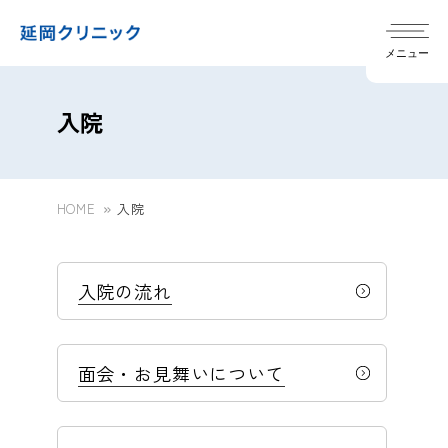
メニュー
入院
HOME
入院
クリニック概要
chevron_right
院内紹介
chevron_right
透析診療時間
chevron_right
入院の流れ
臨床研究に関するご案内
chevron_right
当院の特徴
chevron_right
施設基準･加算点数について
chevron_right
対応可能な透析治療
chevron_right
面会・お見舞いについて
透析治療までの流れ
chevron_right