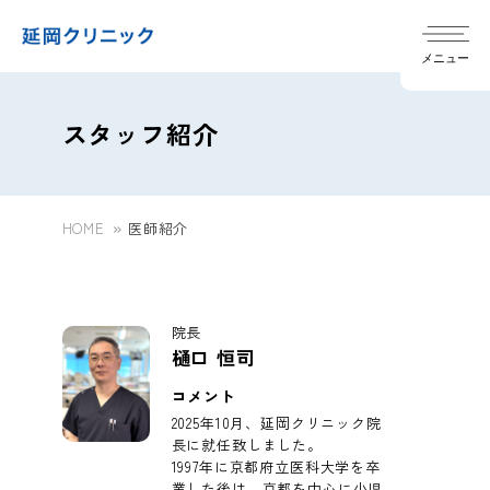
メニュー
スタッフ紹介
HOME
医師紹介
クリニック概要
chevron_right
院内紹介
chevron_right
透析診療時間
chevron_right
臨床研究に関するご案内
chevron_right
院長
当院の特徴
chevron_right
樋󠄀口 恒司
施設基準･加算点数について
chevron_right
対応可能な透析治療
chevron_right
コメント
2025年10月、延岡クリニック院
透析治療までの流れ
chevron_right
長に就任致しました。
1997年に京都府立医科大学を卒
業した後は、京都を中心に小児