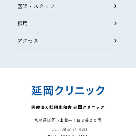
医師・スタッフ
chevron_right
採用
chevron_right
アクセス
chevron_right
医療法人社団永和舎 延岡クリニック
宮崎県延岡市出北一丁目３番２０号
TEL : 0982-21-4321